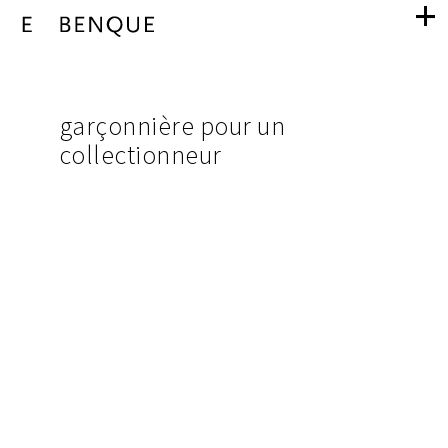
garçonnière
navigation
pour
images
garçonnière pour un
du
collectionneur
un
projet
collectionneu