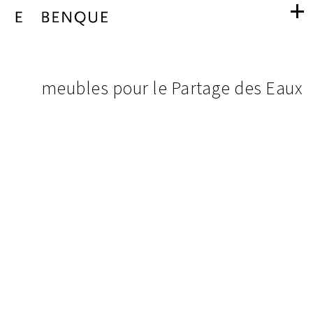
meubles
navigation
pour
images
meubles pour le Partage des Eaux
du
le
projet
Partage
des