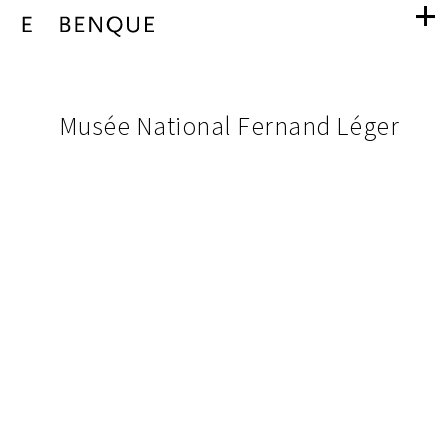
Musée
navigation
National
images
Musée National Fernand Léger
du
Fernand
projet
Léger