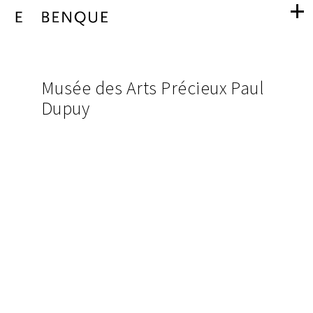
Musée
navigation
des
pictures
Musée des Arts Précieux Paul
from
Dupuy
Arts
project
Précieux
Paul